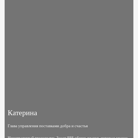
Катерина
Глава управления поставками добра и счастья
Неисправимый трудоголик. Знает 888 общих языков, которые можно