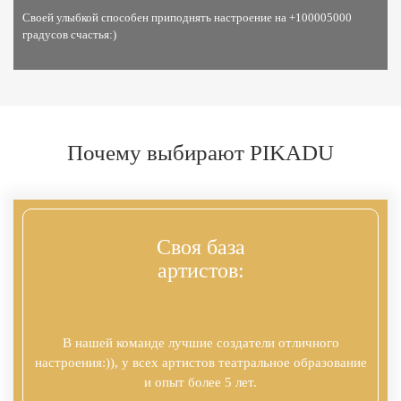
Своей улыбкой способен приподнять настроение на +100005000
градусов счастья:)
Почему выбирают
PIKADU
Своя база
артистов:
В нашей команде лучшие создатели отличного
настроения:)), у всех артистов театральное образование
и опыт более 5 лет.